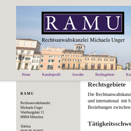
Home
Kanzleiprofil
Anwälte
Rechtsgebiete
Koo
Rechtsgebiete
R A M U
Die Rechtsanwaltskanz
und international mit 
Rechtsanwaltskanzlei
Beziehungen zwischen 
Michaela Unger
Wartburgplatz 11
80804 München
Tätigkeitsschw
Telefon