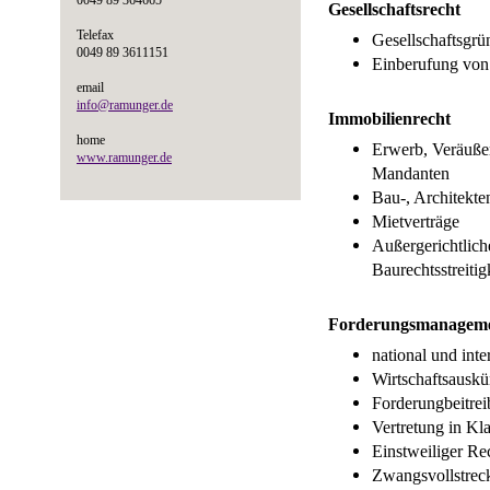
0049 89 364665
Gesellschaftsrecht
Telefax
Gesellschaftsgr
0049 89 3611151
Einberufung von
email
info@ramunger.de
Immobilienrecht
home
Erwerb, Veräuße
www.ramunger.de
Mandanten
Bau-, Architekte
Mietverträge
Außergerichtlich
Baurechtsstreitig
Forderungsmanagem
national und inte
Wirtschaftsauskü
Forderungbeitre
Vertretung in Kl
Einstweiliger Re
Zwangsvollstrec