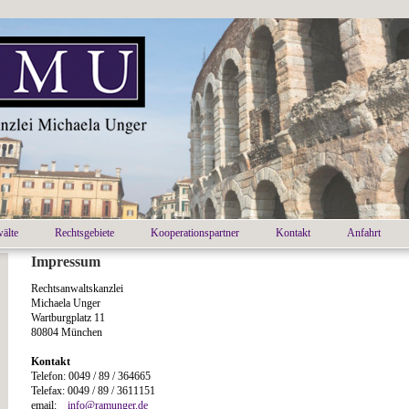
älte
Rechtsgebiete
Kooperationspartner
Kontakt
Anfahrt
Impressum
Rechtsanwaltskanzlei
Michaela Unger
Wartburgplatz 11
80804 München
Kontakt
Telefon: 0049 / 89 / 364665
Telefax: 0049 / 89 / 3611151
email:
info@ramunger.de