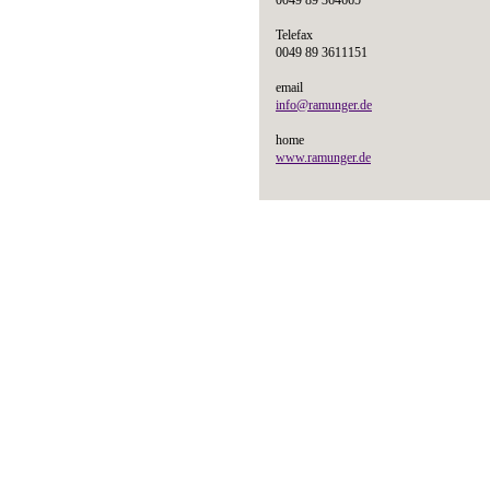
0049 89 364665
Telefax
0049 89 3611151
email
info@ramunger.de
home
www.ramunger.de