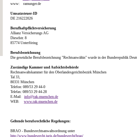
www: ramunger.de
Umsatzsteuer-ID
DE 216222026
Berufhaftpflichtversicherung
Allianz Versicherungs AG
Dieselstr. 8
85774 Unterföring
Berufsbezeichnung
Die gesetzliche Berufsbezeichnung "Rechtsanwältin" wurde in der Bunderepublik Deuts
Zuständige Kammer und Aufsichtsbehörde
Rechtsanwaltskammer für den Oberlandesgerichtsbezirk München
Tal 33,
80331 München
Telefon: 089/53 29 44-0
Telefax: 089/53 29 44-28
E-Mail:
info@rak-muenchen.de
WEB:
www.rak-muenchen.de
Geltende berufsrechtliche Regelungen:
BRAO - Bundesrechtsanwaltsordnung unter
http://www.bundesrecht.juris.de/bundesrecht/brao/