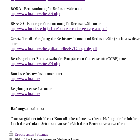
BORA - Berufsordnung für Rechtsanwälte unter
http://www.brak.de/seiten/06.php
BRAGO - Bundesgebührenordnung für Rechtsanwälte unter
http://www.bundesrecht.juris.de/bundesrecht/bragebo/gesamt.pdf
Gesetz über die Vergütung der Rechtsanwältinnen und Rechtsanwälte (Rechtsanwaltsv
unter
http://www.brak.de/seiten/pdf/aktuelles/RVGeinspaltig.pdf
Berufsregeln der Rechtsanwälte der Europäischen Gemeinschaft (CCBE) unter
http://www.brak.de/seiten/06.php
Bundesrechtsanwaltskammer unter
http://www.brak.de/
Regelungen einsehbar unter:
http://www.brak.de/
Haftungsausschluss:
Trotz sorgfältiger inhaltlicher Kontrolle übernehmen wir keine Haftung für die Inhalte 
Inhalt der verlinkten Seiten sind ausschließlich deren Betreiber verantwortlich.
Druckversion
|
Sitemap
© RAMU / Rechtsanwaltskanzlei Michaela Unger