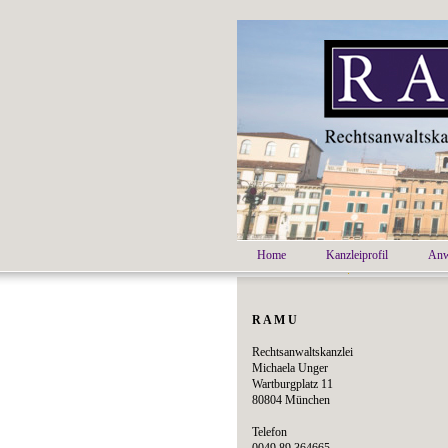
Home
Kanzleiprofil
Anw
R A M U
Rechtsanwaltskanzlei
Michaela Unger
Wartburgplatz 11
80804 München
Telefon