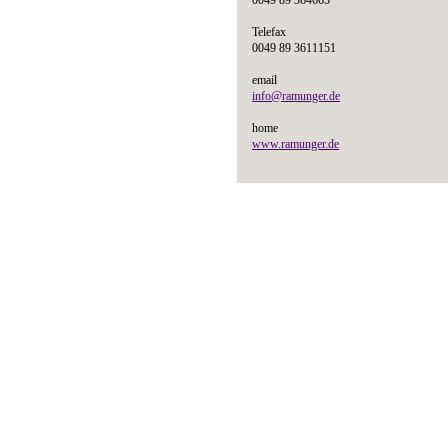
0049 89 364665
Telefax
0049 89 3611151
email
info@ramunger.de
home
www.ramunger.de