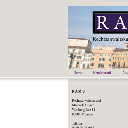
Home
Kanzleiprofil
Anw
R A M U
Rechtsanwaltskanzlei
Michaela Unger
Wartburgplatz 11
80804 München
Telefon